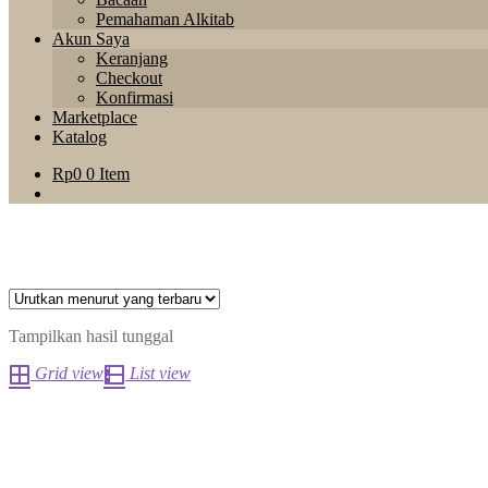
Pemahaman Alkitab
Akun Saya
Keranjang
Checkout
Konfirmasi
Marketplace
Katalog
Rp
0
0 Item
Tampilkan hasil tunggal
Grid view
List view