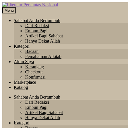
Skip
Langsung
to
ke
Menu
navigation
isi
Sahabat Anda Bertumbuh
Dari Redaksi
Embun Pagi
Artikel Bagi Sahabat
Hanya Dekat Allah
Kategori
Bacaan
Pemahaman Alkitab
Akun Saya
Keranjang
Checkout
Konfirmasi
Marketplace
Katalog
Sahabat Anda Bertumbuh
Dari Redaksi
Embun Pagi
Artikel Bagi Sahabat
Hanya Dekat Allah
Kategori
Bacaan