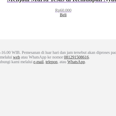
Rp
60.000
Beli
-16.00 WIB. Pemesanan di luar hari dan jam tersebut akan diproses pad
 melalui
web
atau WhatsApp ke nomor
081291508616
.
hubungi kami melalui
e-mail
,
telepon
, atau
WhatsApp
.