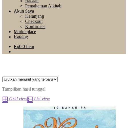
Bacaan
Pemahaman Alkitab
Akun Saya
Keranjang
Checkout
Konfirmasi
Marketplace
Katalog
Rp
0
0 Item
Tampilkan hasil tunggal
Grid view
List view