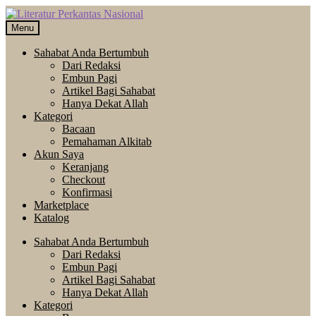
Skip
Langsung
to
ke
Menu
navigation
isi
Sahabat Anda Bertumbuh
Dari Redaksi
Embun Pagi
Artikel Bagi Sahabat
Hanya Dekat Allah
Kategori
Bacaan
Pemahaman Alkitab
Akun Saya
Keranjang
Checkout
Konfirmasi
Marketplace
Katalog
Sahabat Anda Bertumbuh
Dari Redaksi
Embun Pagi
Artikel Bagi Sahabat
Hanya Dekat Allah
Kategori