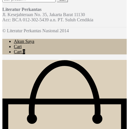
untuk:
Literatur Perkantas
Jl. Kesejahteraan No. 35, Jakarta Barat 11130
Acc: BCA 012-302-5439 a.n. PT. Suluh Cendikia
© Literatur Perkantas Nasional 2014
Akun Saya
Cari
Cart
0