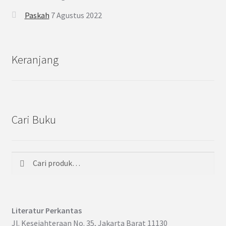
Paskah
7 Agustus 2022
Keranjang
Cari Buku
Cari
Pencarian
untuk:
Literatur Perkantas
Jl. Kesejahteraan No. 35, Jakarta Barat 11130