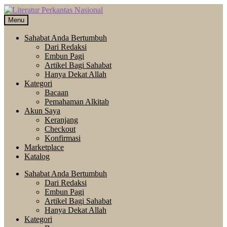
Skip
Langsung
to
ke
Menu
navigation
isi
Sahabat Anda Bertumbuh
Dari Redaksi
Embun Pagi
Artikel Bagi Sahabat
Hanya Dekat Allah
Kategori
Bacaan
Pemahaman Alkitab
Akun Saya
Keranjang
Checkout
Konfirmasi
Marketplace
Katalog
Sahabat Anda Bertumbuh
Dari Redaksi
Embun Pagi
Artikel Bagi Sahabat
Hanya Dekat Allah
Kategori