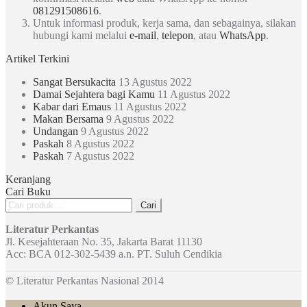
081291508616
.
Untuk informasi produk, kerja sama, dan sebagainya, silakan
hubungi kami melalui
e-mail
,
telepon
, atau
WhatsApp
.
Artikel Terkini
Sangat Bersukacita
13 Agustus 2022
Damai Sejahtera bagi Kamu
11 Agustus 2022
Kabar dari Emaus
11 Agustus 2022
Makan Bersama
9 Agustus 2022
Undangan
9 Agustus 2022
Paskah
8 Agustus 2022
Paskah
7 Agustus 2022
Keranjang
Cari Buku
Pencarian
Cari
untuk:
Literatur Perkantas
Jl. Kesejahteraan No. 35, Jakarta Barat 11130
Acc: BCA 012-302-5439 a.n. PT. Suluh Cendikia
© Literatur Perkantas Nasional 2014
Akun Saya