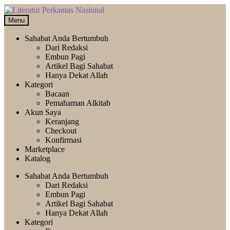
Skip
Langsung
to
ke
Menu
navigation
isi
Sahabat Anda Bertumbuh
Dari Redaksi
Embun Pagi
Artikel Bagi Sahabat
Hanya Dekat Allah
Kategori
Bacaan
Pemahaman Alkitab
Akun Saya
Keranjang
Checkout
Konfirmasi
Marketplace
Katalog
Sahabat Anda Bertumbuh
Dari Redaksi
Embun Pagi
Artikel Bagi Sahabat
Hanya Dekat Allah
Kategori