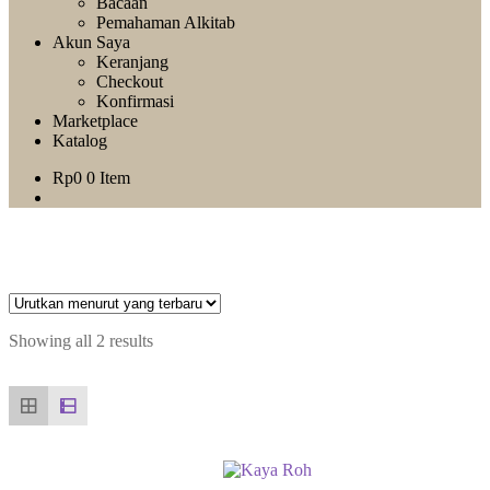
Bacaan
Pemahaman Alkitab
Akun Saya
Keranjang
Checkout
Konfirmasi
Marketplace
Katalog
Rp
0
0 Item
Showing all 2 results