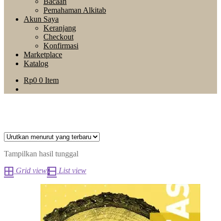
Bacaan
Pemahaman Alkitab
Akun Saya
Keranjang
Checkout
Konfirmasi
Marketplace
Katalog
Rp
0
0 Item
Tampilkan hasil tunggal
Grid view
List view