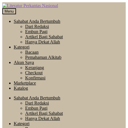
Skip
Langsung
to
ke
Menu
navigation
isi
Sahabat Anda Bertumbuh
Dari Redaksi
Embun Pagi
Artikel Bagi Sahabat
Hanya Dekat Allah
Kategori
Bacaan
Pemahaman Alkitab
Akun Saya
Keranjang
Checkout
Konfirmasi
Marketplace
Katalog
Sahabat Anda Bertumbuh
Dari Redaksi
Embun Pagi
Artikel Bagi Sahabat
Hanya Dekat Allah
Kategori