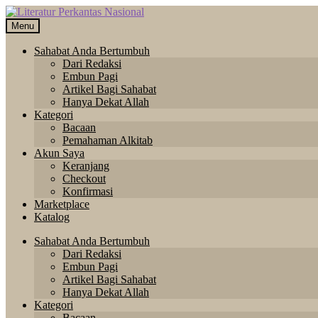
Skip
Langsung
to
ke
Menu
navigation
isi
Sahabat Anda Bertumbuh
Dari Redaksi
Embun Pagi
Artikel Bagi Sahabat
Hanya Dekat Allah
Kategori
Bacaan
Pemahaman Alkitab
Akun Saya
Keranjang
Checkout
Konfirmasi
Marketplace
Katalog
Sahabat Anda Bertumbuh
Dari Redaksi
Embun Pagi
Artikel Bagi Sahabat
Hanya Dekat Allah
Kategori
Bacaan