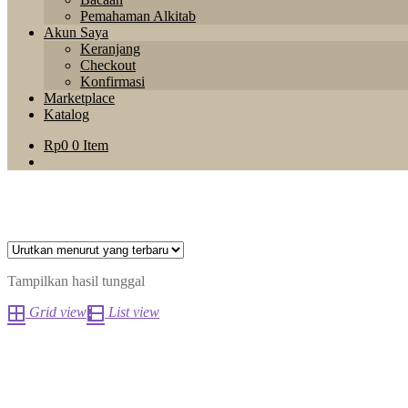
Pemahaman Alkitab
Akun Saya
Keranjang
Checkout
Konfirmasi
Marketplace
Katalog
Rp
0
0 Item
Tampilkan hasil tunggal
Grid view
List view