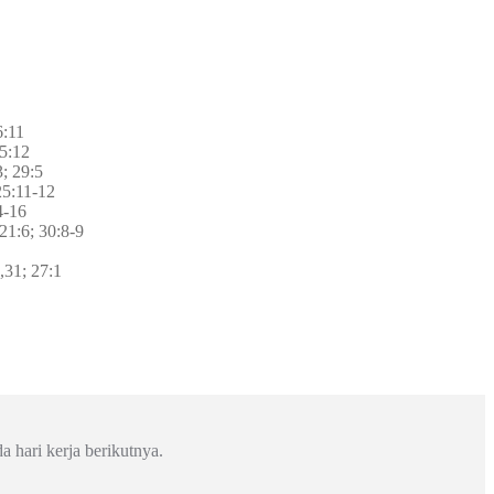
6:11
5:12
; 29:5
25:11-12
4-16
21:6; 30:8-9
,31; 27:1
a hari kerja berikutnya.