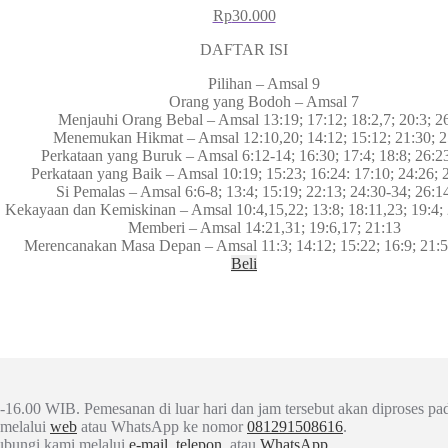
Rp
30.000
DAFTAR ISI
Pilihan – Amsal 9
Orang yang Bodoh – Amsal 7
Menjauhi Orang Bebal – Amsal 13:19; 17:12; 18:2,7; 20:3; 2
Menemukan Hikmat – Amsal 12:10,20; 14:12; 15:12; 21:30; 2
Perkataan yang Buruk – Amsal 6:12-14; 16:30; 17:4; 18:8; 26:23
Perkataan yang Baik – Amsal 10:19; 15:23; 16:24: 17:10; 24:26; 
Si Pemalas – Amsal 6:6-8; 13:4; 15:19; 22:13; 24:30-34; 26:1
Kekayaan dan Kemiskinan – Amsal 10:4,15,22; 13:8; 18:11,23; 19:4; 
Memberi – Amsal 14:21,31; 19:6,17; 21:13
Merencanakan Masa Depan – Amsal 11:3; 14:12; 15:22; 16:9; 21:5
Beli
-16.00 WIB. Pemesanan di luar hari dan jam tersebut akan diproses pad
 melalui
web
atau WhatsApp ke nomor
081291508616
.
hubungi kami melalui
e-mail
,
telepon
, atau
WhatsApp
.