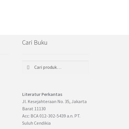
Cari Buku
Cari
Pencarian
untuk:
Literatur Perkantas
Jl. Kesejahteraan No. 35, Jakarta
Barat 11130
Acc: BCA 012-302-5439 a.n. PT.
Suluh Cendikia