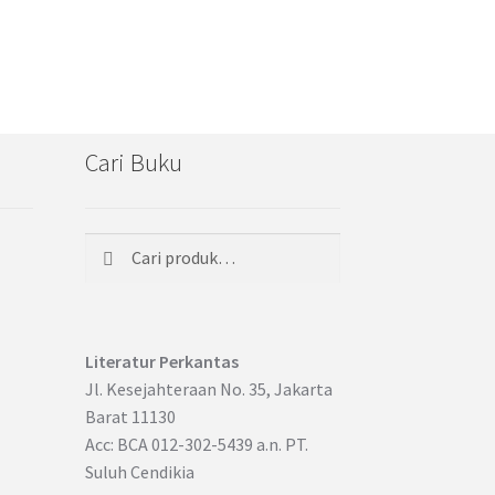
Cari Buku
Cari
Pencarian
untuk:
Literatur Perkantas
Jl. Kesejahteraan No. 35, Jakarta
Barat 11130
Acc: BCA 012-302-5439 a.n. PT.
Suluh Cendikia