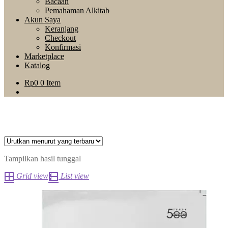
Bacaan
Pemahaman Alkitab
Akun Saya
Keranjang
Checkout
Konfirmasi
Marketplace
Katalog
Rp
0
0 Item
Tampilkan hasil tunggal
Grid view
List view