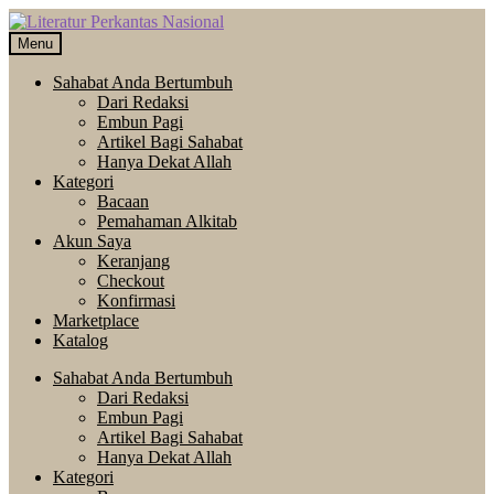
Skip
Langsung
to
ke
Menu
navigation
isi
Sahabat Anda Bertumbuh
Dari Redaksi
Embun Pagi
Artikel Bagi Sahabat
Hanya Dekat Allah
Kategori
Bacaan
Pemahaman Alkitab
Akun Saya
Keranjang
Checkout
Konfirmasi
Marketplace
Katalog
Sahabat Anda Bertumbuh
Dari Redaksi
Embun Pagi
Artikel Bagi Sahabat
Hanya Dekat Allah
Kategori