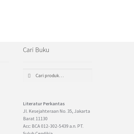
Cari Buku
Cari
Pencarian
untuk:
Literatur Perkantas
Jl. Kesejahteraan No. 35, Jakarta
Barat 11130
Acc: BCA 012-302-5439 a.n. PT.
Suluh Cendikia