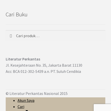
Cari Buku
Cari
Pencarian
untuk:
Literatur Perkantas
Jl. Kesejahteraan No. 35, Jakarta Barat 11130
Acc: BCA 012-302-5439 a.n. PT. Suluh Cendikia
© Literatur Perkantas Nasional 2015
Akun Saya
Cari