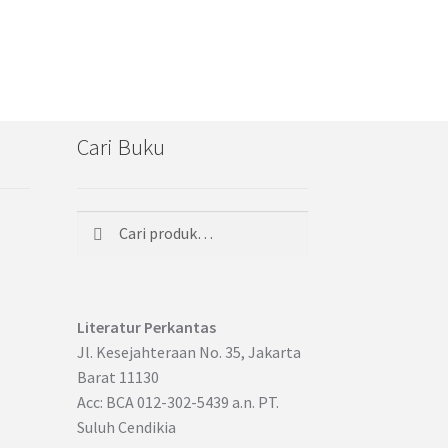
Cari Buku
Cari
Pencarian
untuk:
Literatur Perkantas
Jl. Kesejahteraan No. 35, Jakarta
Barat 11130
Acc: BCA 012-302-5439 a.n. PT.
Suluh Cendikia