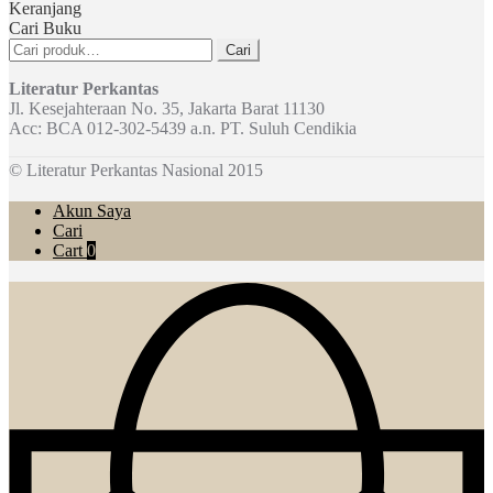
Keranjang
Cari Buku
Pencarian
Cari
untuk:
Literatur Perkantas
Jl. Kesejahteraan No. 35, Jakarta Barat 11130
Acc: BCA 012-302-5439 a.n. PT. Suluh Cendikia
© Literatur Perkantas Nasional 2015
Akun Saya
Cari
Cart
0