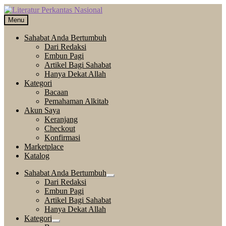
Skip
Langsung
to
ke
Menu
navigation
isi
Sahabat Anda Bertumbuh
Dari Redaksi
Embun Pagi
Artikel Bagi Sahabat
Hanya Dekat Allah
Kategori
Bacaan
Pemahaman Alkitab
Akun Saya
Keranjang
Checkout
Konfirmasi
Marketplace
Katalog
Sahabat Anda Bertumbuh
Expand
Dari Redaksi
child
Embun Pagi
menu
Artikel Bagi Sahabat
Hanya Dekat Allah
Kategori
Expand