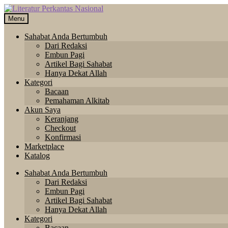
Skip
Langsung
to
ke
Menu
navigation
isi
Sahabat Anda Bertumbuh
Dari Redaksi
Embun Pagi
Artikel Bagi Sahabat
Hanya Dekat Allah
Kategori
Bacaan
Pemahaman Alkitab
Akun Saya
Keranjang
Checkout
Konfirmasi
Marketplace
Katalog
Sahabat Anda Bertumbuh
Dari Redaksi
Embun Pagi
Artikel Bagi Sahabat
Hanya Dekat Allah
Kategori
Bacaan