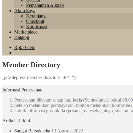
Pemahaman Alkitab
Akun Saya
Keranjang
Checkout
Konfirmasi
Marketplace
Katalog
Rp
0
0 Item
Member Directory
[profilepress-member-directory id=”1″]
Informasi Pemesanan
Pemesanan dilayani setiap hari kerja (Senin-Jumat) pukul 08.00
Setelah melakukan pembayaran, mohon melakukan konfirmasi
Untuk informasi produk, kerja sama, dan sebagainya, silakan 
Artikel Terkini
Sangat Bersukacita
13 Agustus 2022