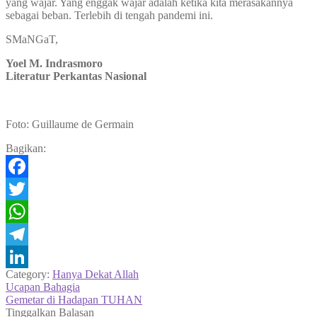
yang wajar. Yang enggak wajar adalah ketika kita merasakannya
sebagai beban. Terlebih di tengah pandemi ini.
SMaNGaT,
Yoel M. Indrasmoro
Literatur Perkantas Nasional
Foto: Guillaume de Germain
Bagikan:
Facebook
Twitter
WhatsApp
Telegram
Category:
Hanya Dekat Allah
LinkedIn
Navigasi
Previous
Ucapan Bahagia
post:
Next
Gemetar di Hadapan TUHAN
pos
post:
Tinggalkan Balasan