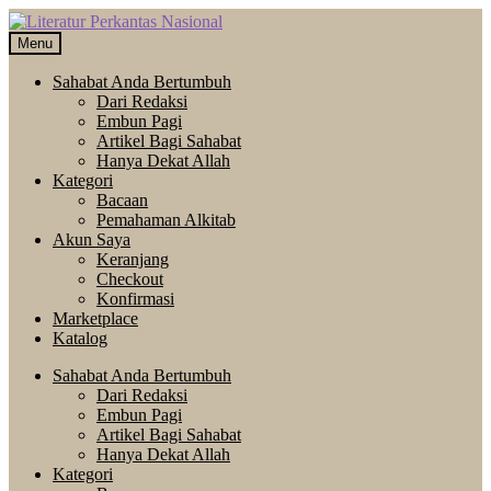
Skip
Langsung
to
ke
Menu
navigation
isi
Sahabat Anda Bertumbuh
Dari Redaksi
Embun Pagi
Artikel Bagi Sahabat
Hanya Dekat Allah
Kategori
Bacaan
Pemahaman Alkitab
Akun Saya
Keranjang
Checkout
Konfirmasi
Marketplace
Katalog
Sahabat Anda Bertumbuh
Dari Redaksi
Embun Pagi
Artikel Bagi Sahabat
Hanya Dekat Allah
Kategori