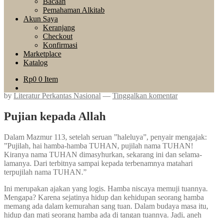
Bacaan
Pemahaman Alkitab
Akun Saya
Keranjang
Checkout
Konfirmasi
Marketplace
Katalog
Rp
0
0 Item
by
Literatur Perkantas Nasional
—
Tinggalkan komentar
Pujian kepada Allah
Dalam Mazmur 113, setelah seruan ”haleluya”, penyair mengajak:
”Pujilah, hai hamba-hamba TUHAN, pujilah nama TUHAN!
Kiranya nama TUHAN dimasyhurkan, sekarang ini dan selama-
lamanya. Dari terbitnya sampai kepada terbenamnya matahari
terpujilah nama TUHAN.”
Ini merupakan ajakan yang logis. Hamba niscaya memuji tuannya.
Mengapa? Karena sejatinya hidup dan kehidupan seorang hamba
memang ada dalam kemurahan sang tuan. Dalam budaya masa itu,
hidup dan mati seorang hamba ada di tangan tuannya. Jadi, aneh